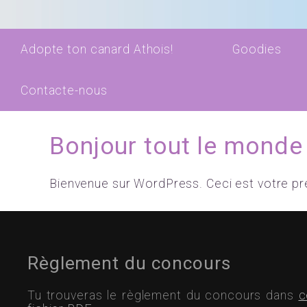
Adopte ton canard Athois!
Goodies
Contacte-nous
Bonjour tout le monde 
Bienvenue sur WordPress. Ceci est votre pre
Règlement du concours
Tu trouveras le règlement du concours dans
c