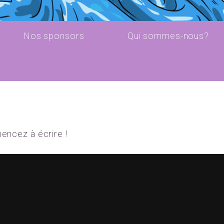
Nos sponsors
Qui sommes-nous?
encez à écrire !