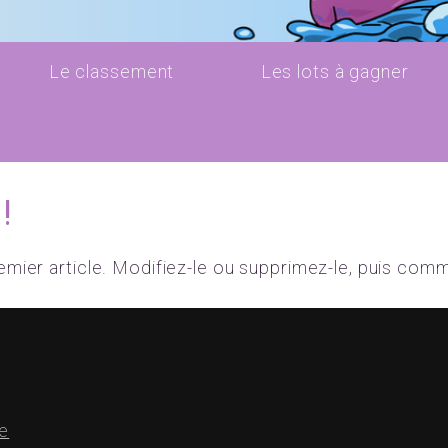
Le classement
Les lots à gagner
!
mier article. Modifiez-le ou supprimez-le, puis comm
e