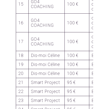
GO4
15
100 €
cours
COACHING
collectif
carte
GO4
16
100 €
cours
COACHING
collecti
carte
GO4
17
100 €
cours
COACHING
collectif
18
Dis-moi Céline
100 €
Bon
19
Dis-moi Céline
100 €
Bon
20
Dis-moi Céline
100 €
Bon
21
Smart Project
95 €
Bon
22
Smart Project
95 €
Bon
23
Smart Project
95 €
Bon