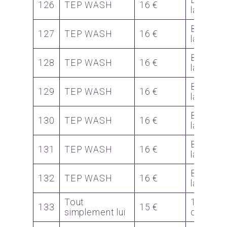
Bon
126
TEP WASH
16 €
lavage
Bon
127
TEP WASH
16 €
lavage
Bon
128
TEP WASH
16 €
lavage
Bon
129
TEP WASH
16 €
lavage
Bon
130
TEP WASH
16 €
lavage
Bon
131
TEP WASH
16 €
lavage
Bon
132
TEP WASH
16 €
lavage
Tout
1 pair
133
15 €
simplement lui
chausse