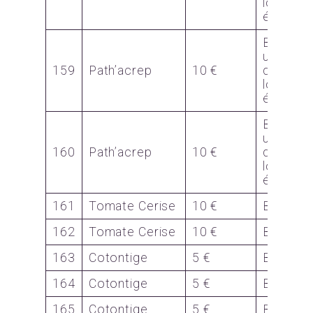
lors d
évènem
Bon p
une
159
Path’acrep
10 €
dégusta
lors d
évènem
Bon p
une
160
Path’acrep
10 €
dégusta
lors d
évènem
161
Tomate Cerise
10 €
Bon
162
Tomate Cerise
10 €
Bon
163
Cotontige
5 €
Bon
164
Cotontige
5 €
Bon
165
Cotontige
5 €
Bon