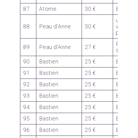
87
Atome
30 €
Bon
une pos
88
Peau d’Anne
30 €
vernis s
permane
Pédicur
89
Peau d’Anne
27 €
spéciali
90
Bastien
25 €
Bon
91
Bastien
25 €
Bon
92
Bastien
25 €
Bon
93
Bastien
25 €
Bon
94
Bastien
25 €
Bon
95
Bastien
25 €
Bon
96
Bastien
25 €
Bon