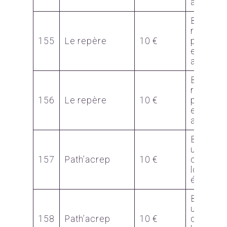
apèro
Bon 
réducti
155
Le repère
10 €
pour
escape
apèro
Bon 
réducti
156
Le repère
10 €
pour
escape
apèro
Bon p
une
157
Path’acrep
10 €
dégusta
lors d
évènem
Bon p
une
158
Path’acrep
10 €
dégusta