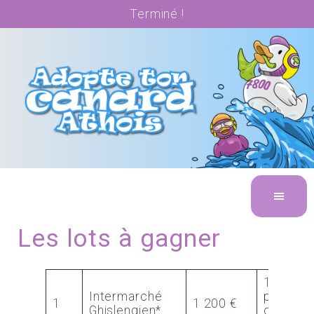
Terminé !
Les lots à gagner
100€/m
Intermarché
pdt 1 an
1
1 200 €
Ghislengien*
carte