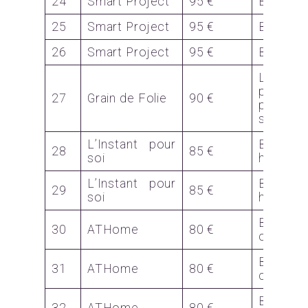
24
Smart Project
95 €
Bon
25
Smart Project
95 €
Bon
26
Smart Project
95 €
Bon
Lots
petits
27
Grain de Folie
90 €
paquets
surprise
L’Instant pour
Bon pou
28
85 €
soi
head sp
L’Instant pour
Bon pou
29
85 €
soi
head sp
Bon
30
ATHome
80 €
couleur
Bon
31
ATHome
80 €
couleur
Bon