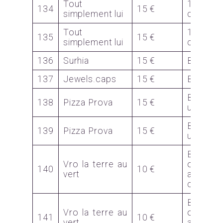
Tout
1 pair
134
15 €
simplement lui
chausse
Tout
1 pair
135
15 €
simplement lui
chausse
136
Surhia
15 €
Bon
137
Jewels.caps
15 €
Bijoux
Bon p
138
Pizza Prova
15 €
une pizz
Bon p
139
Pizza Prova
15 €
une pizz
Bon d’a
Vro la terre au
ou pou
140
10 €
vert
atelier
céramiq
Bon d’a
Vro la terre au
ou pou
141
10 €
vert
atelier