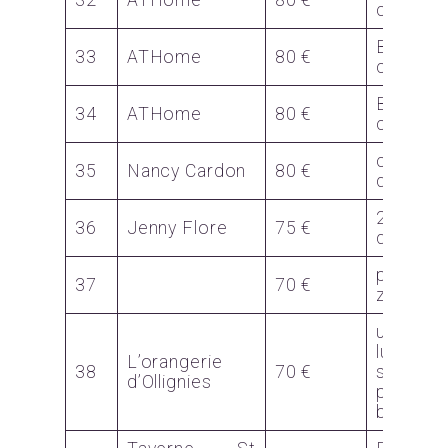
32
ATHome
80 €
couleur
Bon
33
ATHome
80 €
couleur
Bon
34
ATHome
80 €
couleur
calendri
35
Nancy Cardon
80 €
de l’apr
2 pou
36
Jenny Flore
75 €
déco
poubell
37
70 €
zone
un m
lunc
L’orangerie
38
70 €
services
d’Ollignies
pour 2
boisson