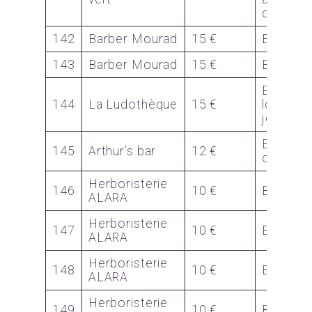
céramiq
142
Barber Mourad
15 €
Bon
143
Barber Mourad
15 €
Bon
Bons p
144
La Ludothèque
15 €
locatio
jeux
Bon pou
145
Arthur’s bar
12 €
cocktail
Herboristerie
146
10 €
Bon
ALARA
Herboristerie
147
10 €
Bon
ALARA
Herboristerie
148
10 €
Bon
ALARA
Herboristerie
149
10 €
Bon