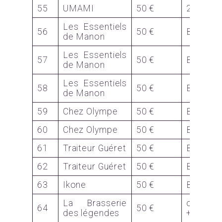
55
UMAMI
50 €
2 Bons 
Les Essentiels
56
50 €
Bon
de Manon
Les Essentiels
57
50 €
Bon
de Manon
Les Essentiels
58
50 €
Bon
de Manon
59
Chez Olympe
50 €
Bon
60
Chez Olympe
50 €
Bon
61
Traiteur Guéret
50 €
Bon
62
Traiteur Guéret
50 €
Bon
63
Ikone
50 €
Bon
La Brasserie
coffret
64
50 €
des légendes
+ magn