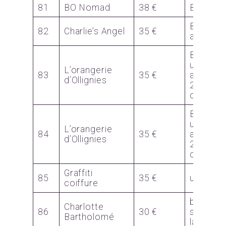
81
BO Nomad
38 €
BO x2
Bon pou
82
Charlie’s Angel
35 €
atelier f
Bon p
une pla
L’orangerie
83
35 €
apéro 
d’Ollignies
2 +
cocktail
Bon p
une pla
L’orangerie
84
35 €
apéro 
d’Ollignies
2 +
cocktail
Graffiti
85
35 €
un lisseu
coiffure
bougi
Charlotte
86
30 €
serviett
Bartholomé
lantern