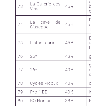
coffre
La Gallerie des
73
45 €
bouteill
Vins
de vin r
Bon co
La cave de
74
45 €
œnolog
Giuseppe
1 boutei
Bon p
75
Instant canin
45 €
une
toiletta
76
26*
43 €
gourde
gobele
77
26*
40 €
distribu
savon
78
Cycles Picoux
40 €
cadeau
79
Profil BD
40 €
lot livre
80
BO Nomad
38 €
BO