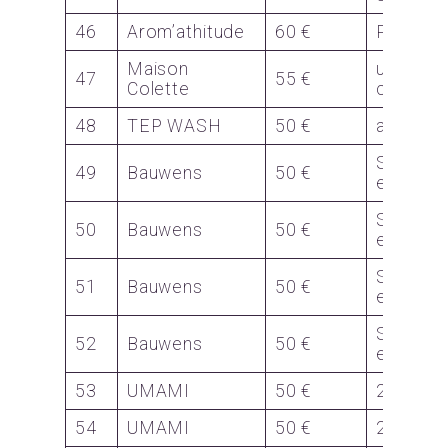
46
Arom’athitude
60 €
Panier
Maison
une va
47
55 €
Colette
cabine
48
TEP WASH
50 €
abonne
Sac à d
49
Bauwens
50 €
essuie
Sac à d
50
Bauwens
50 €
essuie
Sac à d
51
Bauwens
50 €
essuie
Sac à d
52
Bauwens
50 €
essuie
53
UMAMI
50 €
2 Bons 
54
UMAMI
50 €
2 Bons 