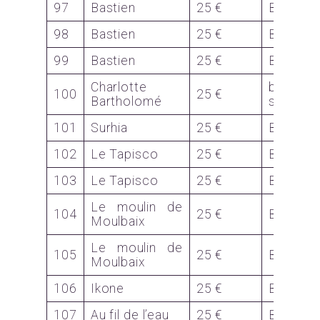
97
Bastien
25 €
Bon
98
Bastien
25 €
Bon
99
Bastien
25 €
Bon
Charlotte
bougi
100
25 €
Bartholomé
serviet
101
Surhia
25 €
Bon
102
Le Tapisco
25 €
Bon
103
Le Tapisco
25 €
Bon
Le moulin de
104
25 €
Bon
Moulbaix
Le moulin de
105
25 €
Bon
Moulbaix
106
Ikone
25 €
Bon
107
Au fil de l’eau
25 €
Bon