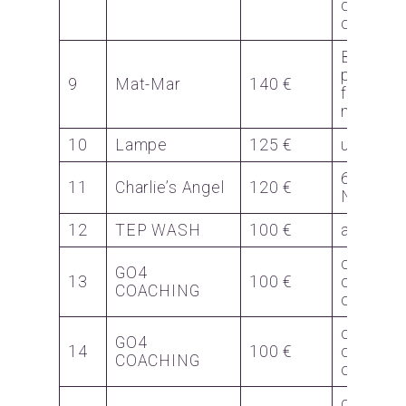
d’air
conditi
Bon pou
platea
9
Mat-Mar
140 €
fruits
mer pou
10
Lampe
125 €
une lam
6 boule
11
Charlie’s Angel
120 €
Noel
12
TEP WASH
100 €
abonne
carte
GO4
13
100 €
cours
COACHING
collectif
carte
GO4
14
100 €
cours
COACHING
collectif
carte