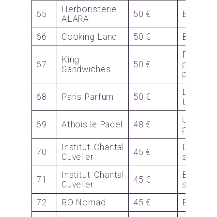
Herboristerie
65
50 €
Bon
ALARA
66
Cooking Land
50 €
Bon O
Plateau
King
67
50 €
pour
Sandwiches
personn
Lot
68
Paris Parfum
50 €
trousse
Un ter
69
Athois le Padel
48 €
pour 1h
Institut Chantal
Bon pou
70
45 €
Cuvelier
soin vis
Institut Chantal
Bon pou
71
45 €
Cuvelier
soin vis
72
BO Nomad
45 €
BO