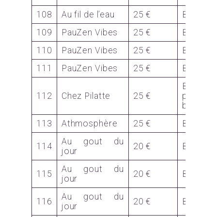
108
Au fil de l’eau
25 €
Bon
109
PauZen Vibes
25 €
Bon
110
PauZen Vibes
25 €
Bon
111
PauZen Vibes
25 €
Bon
Bon p
112
Chez Pilatte
25 €
paquet
biscuits
113
Athmosphère
25 €
Bon
Au gout du
114
20 €
Bon
jour
Au gout du
115
20 €
Bon
jour
Au gout du
116
20 €
Bon
jour