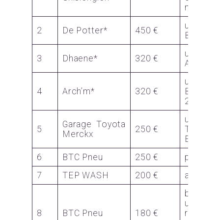
magasin
un we
2
De Potter*
450 €
BMW
un we
3
Dhaene*
320 €
Arizona
un bou
4
Arch’m*
320 €
Baobab
24
un we
Garage Toyota
5
250 €
Toyota
Merckx
Electriq
6
BTC Pneu
250 €
panier
7
TEP WASH
200 €
abonne
bon p
une
8
BTC Pneu
180 €
recharg