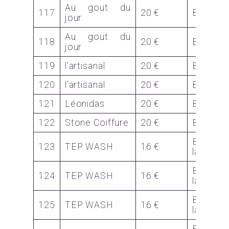
Au gout du
117
20 €
Bon
jour
Au gout du
118
20 €
Bon
jour
119
l’artisanal
20 €
Bon
120
l’artisanal
20 €
Bon
121
Léonidas
20 €
Bon
122
Stone Coiffure
20 €
Bon
Bon
123
TEP WASH
16 €
lavage
Bon
124
TEP WASH
16 €
lavage
Bon
125
TEP WASH
16 €
lavage