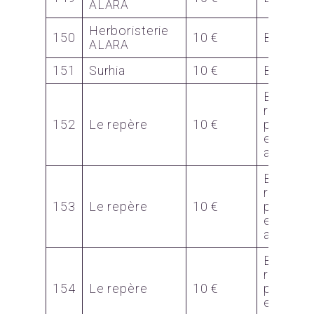
ALARA
Herboristerie
150
10 €
Bon
ALARA
151
Surhia
10 €
Bon
Bon 
réducti
152
Le repère
10 €
pour
escape
apèro
Bon 
réducti
153
Le repère
10 €
pour
escape
apèro
Bon 
réducti
154
Le repère
10 €
pour
escape